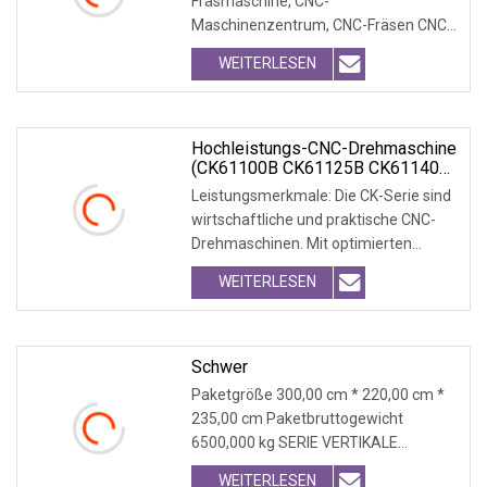
Fräsmaschine, CNC-
Vertikales Bearbeitungszentrum
Maschinenzentrum, CNC-Fräsen CNC-
Fräsmaschinenzentrum Vertikales
WEITERLESEN
Bearbe
Hochleistungs-CNC-Drehmaschine
(CK61100B CK61125B CK61140B
CK61160B)
Leistungsmerkmale: Die CK-Serie sind
wirtschaftliche und praktische CNC-
Drehmaschinen. Mit optimierten
Strukturen, unfeh
WEITERLESEN
Schwer
Paketgröße 300,00 cm * 220,00 cm *
235,00 cm Paketbruttogewicht
6500,000 kg SERIE VERTIKALE
BEARBEITUNGSZENTREN ★: Präz
WEITERLESEN