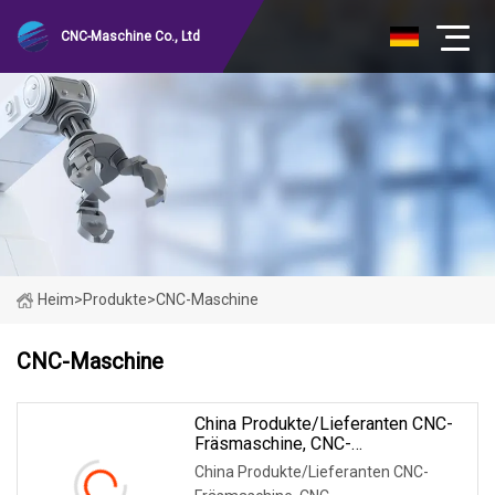
CNC-Maschine Co., Ltd
Heim
>
Produkte
>
CNC-Maschine
CNC-Maschine
China Produkte/Lieferanten CNC-
Fräsmaschine, CNC-
Maschinenzentrum, CNC-Fräsen
China Produkte/Lieferanten CNC-
CNC-Fräsmaschinenzentrum