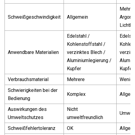
Mehr a
Schweißgeschwindigkeit
Allgemein
Argon-
Lichtb
Edelstahl /
Edelsta
Kohlenstoffstahl /
Kohlens
Anwendbare Materialien
verzinktes Blech /
verzink
Aluminiumlegierung /
Alumin
Kupfer
Kupfer
Verbrauchsmaterial
Mehrere
Wenige
Schwierigkeiten bei der
Komplex
Allgem
Bedienung
Auswirkungen des
Nicht
Umwelt
Umweltschutzes
umweltfreundlich
Schweißfehlertoleranz
OK
Allgem