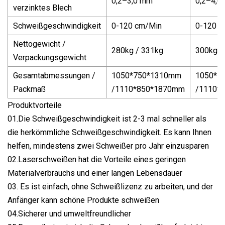
0,2–3,0 mm
0,2–4,0
verzinktes Blech
Schweißgeschwindigkeit
0-120 cm/Min
0-120 c
Nettogewicht /
280kg / 331kg
300kg /
Verpackungsgewicht
Gesamtabmessungen /
1050*750*1310mm
1050*7
Packmaß
/1110*850*1870mm
/1110*
Produktvorteile
01.Die Schweißgeschwindigkeit ist 2-3 mal schneller als
die herkömmliche Schweißgeschwindigkeit. Es kann Ihnen
helfen, mindestens zwei Schweißer pro Jahr einzusparen
02.Laserschweißen hat die Vorteile eines geringen
Materialverbrauchs und einer langen Lebensdauer
03. Es ist einfach, ohne Schweißlizenz zu arbeiten, und der
Anfänger kann schöne Produkte schweißen
04.Sicherer und umweltfreundlicher