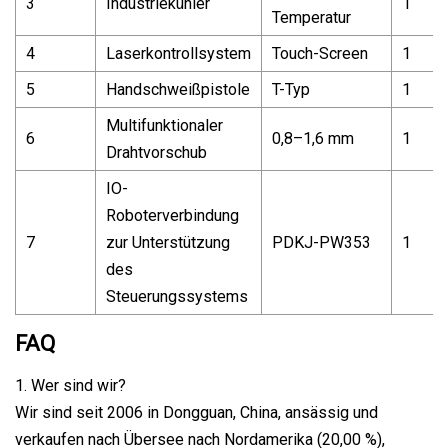
3
Industriekühler
1
Temperatur
4
Laserkontrollsystem
Touch-Screen
1
5
Handschweißpistole
T-Typ
1
Multifunktionaler
6
0,8–1,6 mm
1
Drahtvorschub
IO-
Roboterverbindung
7
zur Unterstützung
PDKJ-PW353
1
des
Steuerungssystems
FAQ
1. Wer sind wir?
Wir sind seit 2006 in Dongguan, China, ansässig und
verkaufen nach Übersee nach Nordamerika (20,00 %),