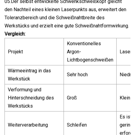
05.Der selbst entwickelte Schwenkschweißkopf gleicht
den Nachteil eines kleinen Laserpunkts aus, erweitert den
Toleranzbereich und die Schweißnahtbreite des
Werkstücks und erzielt eine gute Schweißnahtformwirkung.
Vergleich:
Konventionelles
Projekt
Argon-
Lasers
Lichtbogenschweißen
Wärmeeintrag in das
Sehr hoch
Niedrig
Werkstück
Verformung und
Hinterschneidung des
Groß
Klein
Werkstücks
Es ist 
Weiterverarbeitung
Schleifen
gering
erforde