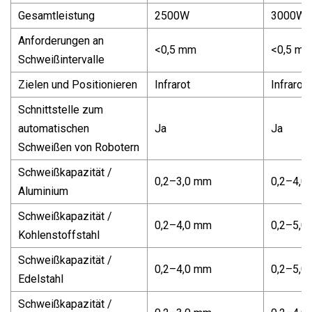
Gesamtleistung
2500W
3000W
Anforderungen an
<0,5 mm
<0,5 m
Schweißintervalle
Zielen und Positionieren
Infrarot
Infrarot
Schnittstelle zum
automatischen
Ja
Ja
Schweißen von Robotern
Schweißkapazität /
0,2–3,0 mm
0,2–4,0
Aluminium
Schweißkapazität /
0,2–4,0 mm
0,2–5,0
Kohlenstoffstahl
Schweißkapazität /
0,2–4,0 mm
0,2–5,0
Edelstahl
Schweißkapazität /