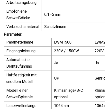
Arbeitsumgebung
Empfohlene
0,1–5 mm
Schweißdicke
Verbrauchsmaterial
Schutzlinsen
Parameter:
Parametername
LWM1500
LWM20
Eingangsleistung
220V / 1500W
220V /
Automatische
Ja
Ja
Drahtzuführung
Haftfestigkeit mit
OK
Sehr gut
unedlem Metall
Modell einer
Klimaanlage/B/C
Klimaan
Schweißpistole
optional
optional
Laserwellenlänge
1064 nm
1064 n