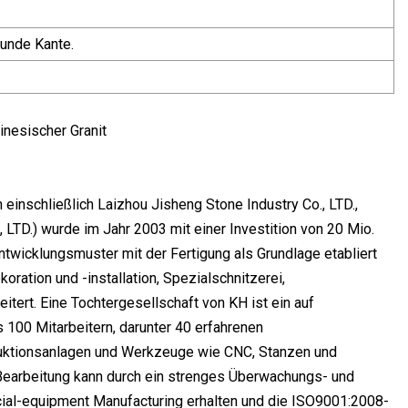
runde Kante.
hinesischer Granit
einschließlich Laizhou Jisheng Stone Industry Co., LTD.,
 LTD.) wurde im Jahr 2003 mit einer Investition von 20 Mio.
twicklungsmuster mit der Fertigung als Grundlage etabliert
ration und -installation, Spezialschnitzerei,
tert. Eine Tochtergesellschaft von KH ist ein auf
100 Mitarbeitern, darunter 40 erfahrenen
duktionsanlagen und Werkzeuge wie CNC, Stanzen und
Bearbeitung kann durch ein strenges Überwachungs- und
cial-equipment Manufacturing erhalten und die ISO9001:2008-