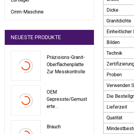
Dicke
Cmm-Maschine
Granitdichte
Einheitlicher
NEUESTE PRODUKTE
Bilden
Technik
Präzisions-Granit-
Zertifizierun
Oberflächenplatte
Zur Messkontrolle
Proben
Verwenden Si
OEM
Die Bestellg
Gepresste/gemust
Erte
Lieferzeit
Präzisionsblechfer
Qualität
Tigung,
Brauch
Stahlstempel/Gest
Mindestbest