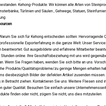
 bestanden. Kehong-Produkte: Wir können alle Arten von Steinpro
nsterbänke, Türlinien und Säulen , Gehwege, Statuen, Steinfurnier
tung
sourcen
Warum Sie sich für Kehong entscheiden sollten: Hervorragende Q
rofessionelle Exporterfahrung in die ganze Welt. Unser Service
 beantwortet. Gut ausgebildete und erfahrene Mitarbeiter beantwo
4 Stunden online. Ihre Geschäftsbeziehung mit uns wird gegenüber
n. Wenn Sie Fragen haben, wenden Sie sich bitte an uns. Vorschl
he Produkte/Qualitätsprobleme/zu geringe Mengen erhalten habe
uns diesbezüglich Bilder der defekten Artikel zusenden müssen
 in Betracht ziehen. Kontaktieren Sie uns: Weitere Fliesen sind i
n guter Qualität. Besuchen Sie einfach unsere Unternehmensseit
ukte finden oder nicht, zögern Sie nicht, uns dies mitzuteilen.