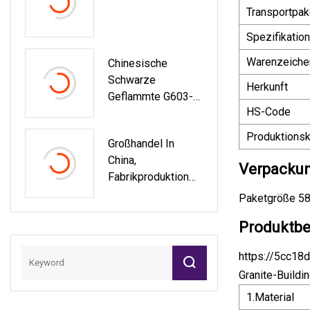
Anzt/Stanzteil Der
Transportpak
KMG-Inspektion
Von Autoteilen
Spezifikation
Warenzeiche
Chinesische
Schwarze
Herkunft
Geflammte G603-
HS-Code
Granitbodenfliese
Produktionsk
Großhandel In
China,
Verpackun
Fabrikproduktion
Von
Paketgröße 58
Granitzuschlagstoff
Produktbe
En Für Den
Straßen- Und
https://5cc18
Brückenbau
Granite-Buildi
1.Material