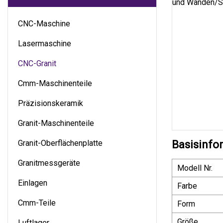
CNC-Maschine
Lasermaschine
CNC-Granit
Cmm-Maschinenteile
Präzisionskeramik
Granit-Maschinenteile
Granit-Oberflächenplatte
Basisinfo
Granitmessgeräte
Modell Nr.
Einlagen
Farbe
Cmm-Teile
Form
Größe
Luftlager