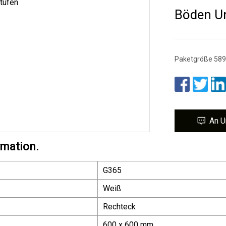
Böden U
Paketgröße 589,
An U
rmation.
G365
Weiß
Rechteck
600 x 600 mm