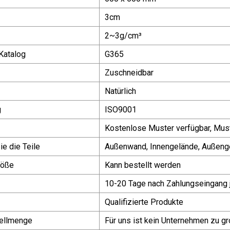
3cm
2~3g/cm³
 Katalog
G365
Zuschneidbar
Natürlich
g
ISO9001
Kostenlose Muster verfügbar, Must
e die Teile
Außenwand, Innengelände, Außenge
röße
Kann bestellt werden
10-20 Tage nach Zahlungseingang 
Qualifizierte Produkte
ellmenge
Für uns ist kein Unternehmen zu gr