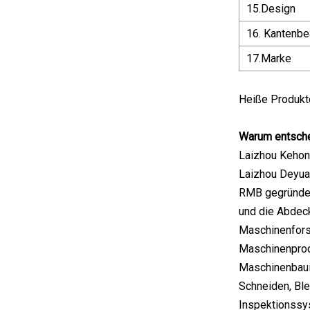
15.Design
16. Kantenbe
17.Marke
Heiße Produkte:
Warum entsche
Laizhou Kehong
Laizhou Deyuan
RMB gegründet 
und die Abdeck
Maschinenforsc
Maschinenprodu
Maschinenbaui
Schneiden, Bl
Inspektionssys