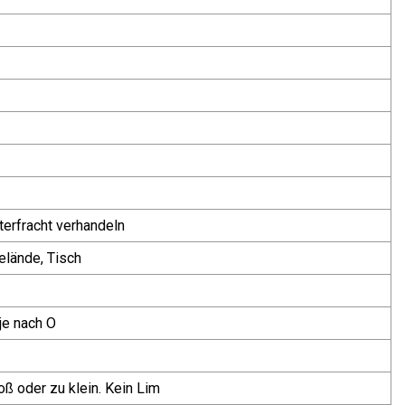
erfracht verhandeln
lände, Tisch
je nach O
oß oder zu klein. Kein Lim