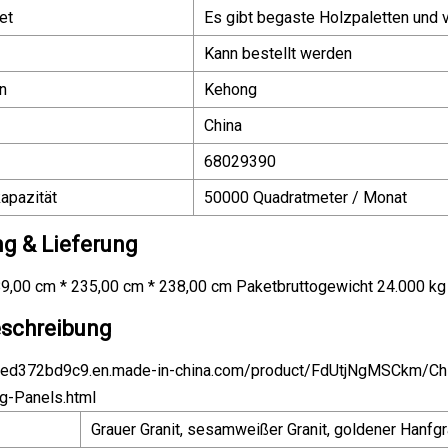
et
Es gibt begaste Holzpaletten und v
Kann bestellt werden
n
Kehong
China
68029390
apazität
50000 Quadratmeter / Monat
g & Lieferung
9,00 cm * 235,00 cm * 238,00 cm Paketbruttogewicht 24.000 kg
schreibung
ded372bd9c9.en.made-in-china.com/product/FdUtjNgMSCkm/Chi
ng-Panels.html
Grauer Granit, sesamweißer Granit, goldener Hanfgran