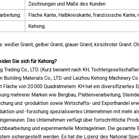
Zeichnungen und Maße des Kunden
arbeitung:
Flache Kante, Halbkreiskante, französische Kante, 
Kehong
 weißer Granit, gelber Granit, grauer Granit, kirschroter Granit. C
iden Sie sich für Kehong?
 Trading Co., LTD. (Kurz benannt nach KH, Tochtergesellschaften 
 BuiIding Materials Co., LTD. und Laizhou Kehong Machinery Co.,
Fläche von 20.000 Quadratmetern. KH hat ein diversifiziertes En
ung mehrerer Marken wie Bergbau, Plattenverarbeitung, Steindeko
hung und -produktion sowie Wirtschafts- und Exporthandel erwei
ktion und -forschung spezialisiertes Unternehmen mit mehr als 
ngenieuren. Das Unternehmen verfügt über fortschrittliche Pro
echbearbeitung und experimentelle Montagelinien. Die gesamte 
tem sichergestellt werden. Es hat die Lizenz des National Spe