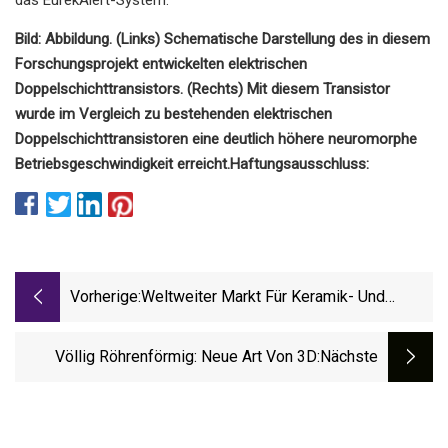
Bild: Abbildung. (Links) Schematische Darstellung des in diesem
Forschungsprojekt entwickelten elektrischen
Doppelschichttransistors. (Rechts) Mit diesem Transistor
wurde im Vergleich zu bestehenden elektrischen
Doppelschichttransistoren eine deutlich höhere neuromorphe
Betriebsgeschwindigkeit erreicht.
Haftungsausschluss:
Vorherige:
Weltweiter Markt Für Keramik- Und
Porzellangeschirr Soll Bis 2028 8,1
Milliarden US-Dollar Erreichen: Konstante
Völlig Röhrenförmig: Neue Art Von 3D
:nächste
Jährliche Wachstumsrate Von 4,1 %