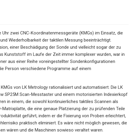
 die Uhr zwei CNC-Koordinatenmessgeräte (KMGs) im Einsatz, die
nd Wiederholbarkeit der taktilen Messung beeinträchtigt.
ion, einer Beschädigung der Sonde und vielleicht sogar der zu
s Kunststoff im Laufe der Zeit immer komplexer wurden, war in
iener aus einer Reihe voreingestellter Sondenkonfigurationen
e die Person verschiedene Programme auf einem
 KMGs von LK Metrology rationalisiert und automatisiert. Die LK
 SP25M Scan-Messtaster und einem motorisierten Indexierkopf
n in einem, die sowohl kontinuierliches taktiles Scannen als
atrixplatte, die eine genaue Platzierung der zu prüfenden Teile
ktivität geführt, indem er die Fixierung von Proben erleichtert,
rrisiko praktisch eliminiert. Es wäre nicht möglich gewesen, die
sen wären und die Maschinen sowieso veraltet waren.