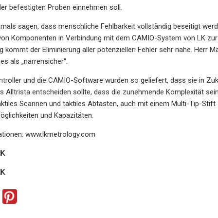
der befestigten Proben einnehmen soll.
mals sagen, dass menschliche Fehlbarkeit vollständig beseitigt wer
 von Komponenten in Verbindung mit dem CAMIO-System von LK zur
ng kommt der Eliminierung aller potenziellen Fehler sehr nahe. Herr 
es als „narrensicher“.
ntroller und die CAMIO-Software wurden so geliefert, dass sie in 
lls Alltrista entscheiden sollte, dass die zunehmende Komplexität se
aktiles Scannen und taktiles Abtasten, auch mit einem Multi-Tip-Stif
glichkeiten und Kapazitäten.
ationen: www.lkmetrology.com
NK
NK