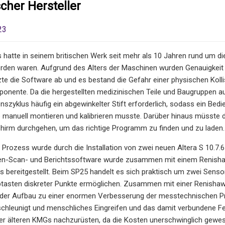
cher Hersteller
23
ics hatte in seinem britischen Werk seit mehr als 10 Jahren rund um
orden waren. Aufgrund des Alters der Maschinen wurden Genauigkeit u
e die Software ab und es bestand die Gefahr einer physischen Kollis
onente. Da die hergestellten medizinischen Teile und Baugruppen au
nszyklus häufig ein abgewinkelter Stift erforderlich, sodass ein Bed
e manuell montieren und kalibrieren musste. Darüber hinaus müsst
hirm durchgehen, um das richtige Programm zu finden und zu laden.
Prozess wurde durch die Installation von zwei neuen Altera S 10.7.6
-Scan- und Berichtssoftware wurde zusammen mit einem Renishaw
 bereitgestellt. Beim SP25 handelt es sich praktisch um zwei Sensore
btasten diskreter Punkte ermöglichen. Zusammen mit einer Renishaw-M
 der Aufbau zu einer enormen Verbesserung der messtechnischen Produ
hleunigt und menschliches Eingreifen und das damit verbundene Fehle
der älteren KMGs nachzurüsten, da die Kosten unerschwinglich gewe