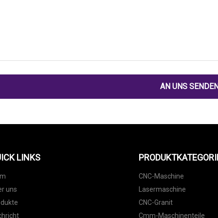
AN UNS SENDE
ICK LINKS
PRODUKTKATEGORI
im
CNC-Maschine
r uns
Lasermaschine
odukte
CNC-Granit
hricht
Cmm-Maschinenteile