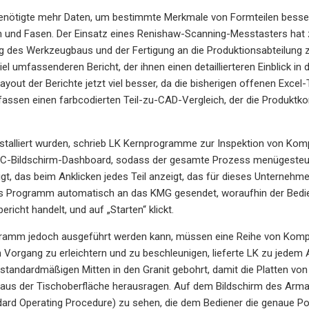
benötigte mehr Daten, um bestimmte Merkmale von Formteilen besser z
n und Fasen. Der Einsatz eines Renishaw-Scanning-Messtasters hat 
 des Werkzeugbaus und der Fertigung an die Produktionsabteilung 
iel umfassenderen Bericht, der ihnen einen detaillierteren Einblick i
Layout der Berichte jetzt viel besser, da die bisherigen offenen Exce
assen einen farbcodierten Teil-zu-CAD-Vergleich, der die Produktkon
stalliert wurden, schrieb LK Kernprogramme zur Inspektion von Komp
C-Bildschirm-Dashboard, sodass der gesamte Prozess menügesteuert 
t, das beim Anklicken jedes Teil anzeigt, das für dieses Unternehm
s Programm automatisch an das KMG gesendet, woraufhin der Bedien
richt handelt, und auf „Starten“ klickt.
ramm jedoch ausgeführt werden kann, müssen eine Reihe von Kompon
Vorgang zu erleichtern und zu beschleunigen, lieferte LK zu jedem 
 standardmäßigen Mitten in den Granit gebohrt, damit die Platten vo
aus der Tischoberfläche herausragen. Auf dem Bildschirm des Arma
ard Operating Procedure) zu sehen, die dem Bediener die genaue Pos