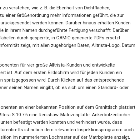
u verstehen, wie z. B. die Ebenheit von Dichtflächen,
zu einer Größenordnung mehr Informationen geführt, die zur
zurückgesendet werden können. Darüber hinaus erhalten Kunden
n die in ihrem Namen durchgeführte Fertigung verschafft. Darüber
l-Tabellen durch gesperrte, in CAMIO generierte PDFs ersetzt
formität zeigt, mit allen zugehörigen Daten, Alltrista-Logo, Datum
onenten für vier große Alltrista-Kunden und entwickelte
ist. Auf dem ersten Bildschirm wird für jeden Kunden ein
en spritzgegossen wird. Durch Klicken auf das entsprechende
er seinen Namen eingibt, ob es sich um einen Standard- oder
enten an einer bekannten Position auf dem Granittisch platziert
Altera S 10.7.6 eine Renishaw-Matrizenplatte. Ankerbolzenlöcher
n unten befestigt werden konnten und verhindert wurde, dass
turenbretts ist neben dem relevanten Inspektionsprogramm auch
ition im nummerierten Lochraster auf der Matrixplatte anzeigt,