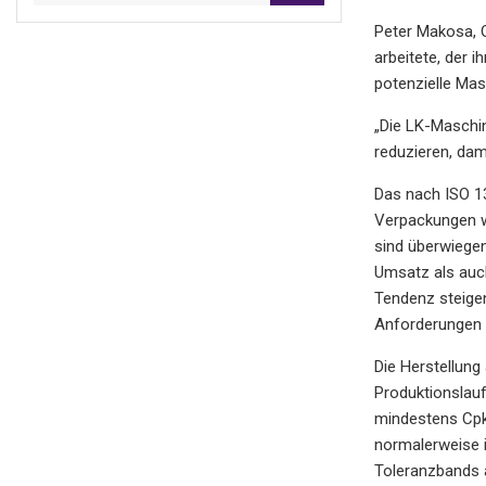
Peter Makosa, Q
arbeitete, der 
potenzielle Mas
„Die LK-Maschin
reduzieren, dam
Das nach ISO 1
Verpackungen wi
sind überwiege
Umsatz als auch
Tendenz steige
Anforderungen 
Die Herstellung
Produktionslau
mindestens Cpk 
normalerweise i
Toleranzbands a