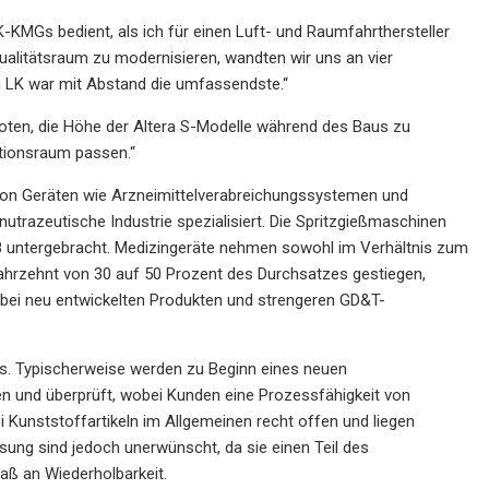
K-KMGs bedient, als ich für einen Luft- und Raumfahrthersteller
 Qualitätsraum zu modernisieren, wandten wir uns an vier
on LK war mit Abstand die umfassendste.“
boten, die Höhe der Altera S-Modelle während des Baus zu
ktionsraum passen.“
 von Geräten wie Arzneimittelverabreichungssystemen und
utrazeutische Industrie spezialisiert. Die Spritzgießmaschinen
8 untergebracht. Medizingeräte nehmen sowohl im Verhältnis zum
Jahrzehnt von 30 auf 50 Prozent des Durchsatzes gestiegen,
 bei neu entwickelten Produkten und strengeren GD&T-
ess. Typischerweise werden zu Beginn eines neuen
n und überprüft, wobei Kunden eine Prozessfähigkeit von
i Kunststoffartikeln im Allgemeinen recht offen und liegen
ung sind jedoch unerwünscht, da sie einen Teil des
aß an Wiederholbarkeit.