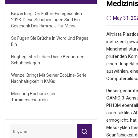
Medizinis
Bewertung Der Fulton-Einlegesohlen
May 31, 20
2023: Diese Schuheinlagen Sind Ein
Geschenk Des Himmels Für Meine
Plattfüße
Alltrista Plast
So Fügen Sie Brüche In Word Und Pages
ineffizient gew
Ein
Manchmal stürzt
prüfenden Komp
Flugbegleiter Lieben Diese Bequemen
Schuheinlagen
einem Inspektio
auswählen, ein
Wenzel Bringt Mit Seiner EcoLine-Serie
Computerbildsc
Nachhaltigkeit In KMGs
Dieser gesamte 
Messung Hochpräziser
CAMIO 3-Achsen
Turbinenschaufeln
PH10M ebenfalls
auch taktiles A
ermöglicht, hat
Messzyklen besc
Scanfähigkeit 