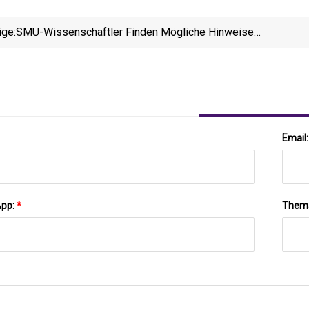
ige:
SMU-Wissenschaftler Finden Mögliche Hinweise
Auf Einen Uralten Riesenvulkan Auf Dem Mond
Email
App:
*
Them