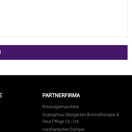
N
E
PARTNERFIRMA
Kreissägemaschine
Guangzhou Obstgarten Aromatherapie &
Haut Pflege Co., Ltd
mechanischer Dumper