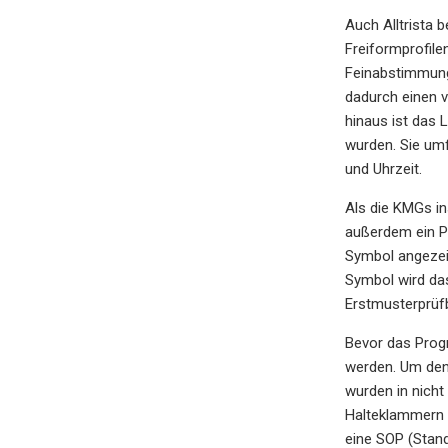
Auch Alltrista 
Freiformprofile
Feinabstimmung
dadurch einen v
hinaus ist das 
wurden. Sie umf
und Uhrzeit.
Als die KMGs in
außerdem ein P
Symbol angezeig
Symbol wird da
Erstmusterprüfbe
Bevor das Prog
werden. Um den 
wurden in nicht
Halteklammern 
eine SOP (Stand