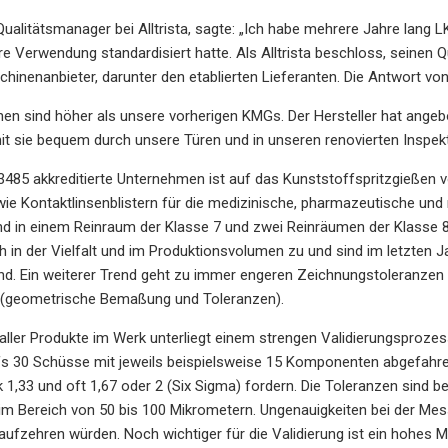
ualitätsmanager bei Alltrista, sagte: „Ich habe mehrere Jahre lang L
ihre Verwendung standardisiert hatte. Als Alltrista beschloss, seinen
chinenanbieter, darunter den etablierten Lieferanten. Die Antwort v
en sind höher als unsere vorherigen KMGs. Der Hersteller hat ange
it sie bequem durch unsere Türen und in unseren renovierten Inspe
3485 akkreditierte Unternehmen ist auf das Kunststoffspritzgießen
e Kontaktlinsenblistern für die medizinische, pharmazeutische und n
nd in einem Reinraum der Klasse 7 und zwei Reinräumen der Klasse 
 in der Vielfalt und im Produktionsvolumen zu und sind im letzten 
nd. Ein weiterer Trend geht zu immer engeren Zeichnungstoleranzen
(geometrische Bemaßung und Toleranzen).
 aller Produkte im Werk unterliegt einem strengen Validierungsproz
fs 30 Schüsse mit jeweils beispielsweise 15 Komponenten abgefahre
1,33 und oft 1,67 oder 2 (Six Sigma) fordern. Die Toleranzen sind be
m Bereich von 50 bis 100 Mikrometern. Ungenauigkeiten bei der Mess
ufzehren würden. Noch wichtiger für die Validierung ist ein hohes M