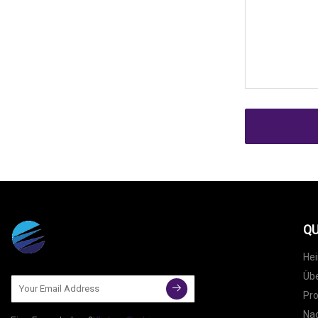
QU
He
Übe
Pr
Nac