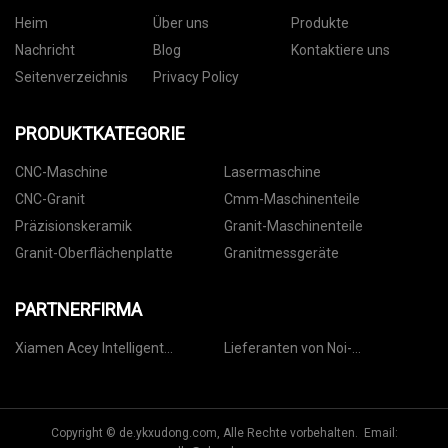
Heim
Über uns
Produkte
Nachricht
Blog
Kontaktiere uns
Seitenverzeichnis
Privacy Policy
PRODUKTKATEGORIE
CNC-Maschine
Lasermaschine
CNC-Granit
Cmm-Maschinenteile
Präzisionskeramik
Granit-Maschinenteile
Granit-Oberflächenplatte
Granitmessgeräte
PARTNERFIRMA
Xiamen Acey Intelligent
Lieferanten von Noi-
Ausrüstung Co., Ltd.
Schlammpumpen in China
Copyright © de.ykxudong.com, Alle Rechte vorbehalten. Email: