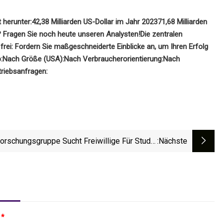
 herunter:
42,38 Milliarden US-Dollar im Jahr 2023
71,68 Milliarden
 Fragen Sie noch heute unseren Analysten!
Die zentralen
rei: Fordern Sie maßgeschneiderte Einblicke an, um Ihren Erfolg
:
Nach Größe (USA):
Nach Verbraucherorientierung:
Nach
triebsanfragen:
rschungsgruppe Sucht Freiwillige Für Studie
:nächste
Zu Schuheinlagen: UMass Amherst
:
*