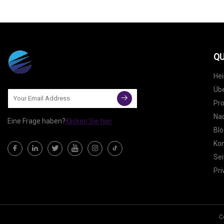
QU
He
Übe
Pr
Nac
Eine Frage haben?
Klicken Sie hier
Blo
Kon
Sei
Pri
C