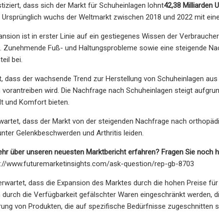
tiziert, dass sich der Markt für Schuheinlagen lohnt
42,38 Milliarden 
 Ursprünglich wuchs der Weltmarkt zwischen 2018 und 2022 mit eine
nsion ist in erster Linie auf ein gestiegenes Wissen der Verbrauche
. Zunehmende Fuß- und Haltungsprobleme sowie eine steigende Nach
eil bei.
t, dass der wachsende Trend zur Herstellung von Schuheinlagen aus 
vorantreiben wird. Die Nachfrage nach Schuheinlagen steigt aufgrun
t und Komfort bieten.
wartet, dass der Markt von der steigenden Nachfrage nach orthopädi
nter Gelenkbeschwerden und Arthritis leiden.
hr über unseren neuesten Marktbericht erfahren? Fragen Sie noch 
s://www.futuremarketinsights.com/ask-question/rep-gb-8703
erwartet, dass die Expansion des Marktes durch die hohen Preise fü
durch die Verfügbarkeit gefälschter Waren eingeschränkt werden, die
rung von Produkten, die auf spezifische Bedürfnisse zugeschnitten si