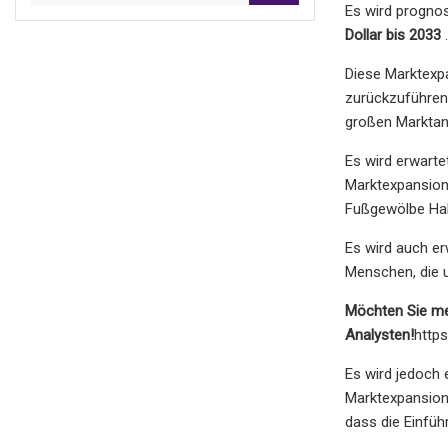
Es wird prognos
Dollar bis 2033
.
Diese Marktexpa
zurückzuführen
großen Marktant
Es wird erwarte
Marktexpansion 
Fußgewölbe Hal
Es wird auch er
Menschen, die u
Möchten Sie me
Analysten!
http
Es wird jedoch 
Marktexpansion 
dass die Einfüh