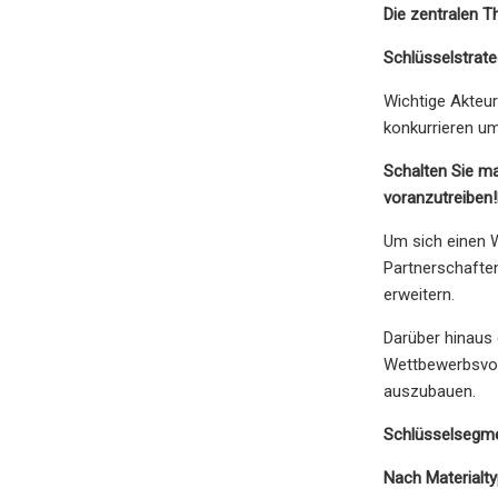
Die zentralen 
Schlüsselstrate
Wichtige Akteur
konkurrieren u
Schalten Sie ma
voranzutreiben!
Um sich einen W
Partnerschafte
erweitern.
Darüber hinaus 
Wettbewerbsvort
auszubauen.
Schlüsselsegm
Nach Materialty