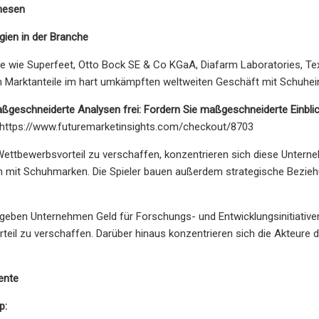
Thesen
gien in der Branche
e wie Superfeet, Otto Bock SE & Co KGaA, Diafarm Laboratories, Te
m Marktanteile im hart umkämpften weltweiten Geschäft mit Schuhei
ßgeschneiderte Analysen frei: Fordern Sie maßgeschneiderte Einblic
https://www.futuremarketinsights.com/checkout/8703
ettbewerbsvorteil zu verschaffen, konzentrieren sich diese Untern
n mit Schuhmarken. Die Spieler bauen außerdem strategische Bezie
geben Unternehmen Geld für Forschungs- und Entwicklungsinitiative
eil zu verschaffen. Darüber hinaus konzentrieren sich die Akteure 
ente
p: