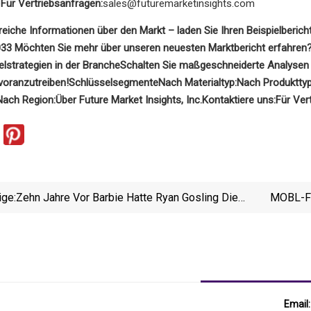
e
Für Vertriebsanfragen:
sales@futuremarketinsights.com
freiche Informationen über den Markt – laden Sie Ihren Beispielbericht
033
Möchten Sie mehr über unseren neuesten Marktbericht erfahren?
lstrategien in der Branche
Schalten Sie maßgeschneiderte Analysen f
voranzutreiben!
Schlüsselsegmente
Nach Materialtyp:
Nach Produkttyp
Nach Region:
Über Future Market Insights, Inc.
Kontaktiere uns:
Für Ver
ige:
Zehn Jahre Vor Barbie Hatte Ryan Gosling Die
MOBL-Fo
Brillante Idee, Seine Hand In Die Szene Im
Mutterleib Zu Stecken
Email