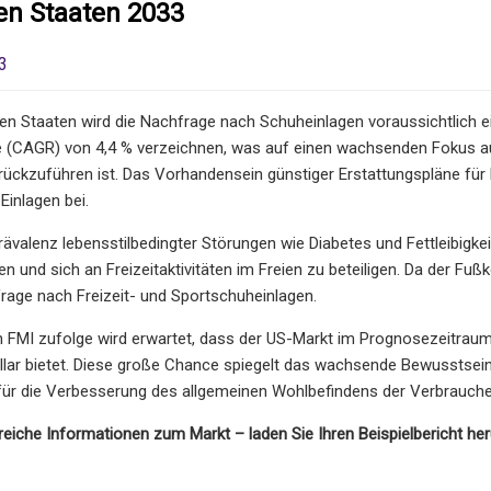
en Staaten 2033
3
ten Staaten wird die Nachfrage nach Schuheinlagen voraussichtlich e
(CAGR) von 4,4 % verzeichnen, was auf einen wachsenden Fokus auf
ückzuführen ist. Das Vorhandensein günstiger Erstattungspläne für
Einlagen bei.
rävalenz lebensstilbedingter Störungen wie Diabetes und Fettleibigke
n und sich an Freizeitaktivitäten im Freien zu beteiligen. Da der Fuß
frage nach Freizeit- und Sportschuheinlagen.
 FMI zufolge wird erwartet, dass der US-Markt im Prognosezeitraum
ollar bietet. Diese große Chance spiegelt das wachsende Bewusstsei
für die Verbesserung des allgemeinen Wohlbefindens der Verbraucher
lfreiche Informationen zum Markt – laden Sie Ihren Beispielbericht her