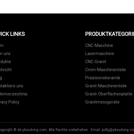
ICK LINKS
PRODUKTKATEGORI
im
CNC-Maschine
r uns
Lasermaschine
odukte
CNC-Granit
hricht
Cmm-Maschinenteile
g
Präzisionskeramik
taktiere uns
Granit-Maschinenteile
tenverzeichnis
Granit-Oberflächenplatte
vacy Policy
Granitmessgeräte
opyright © de.ykxudong.com, Alle Rechte vorbehalten. Email:
polly@ykxudong.c