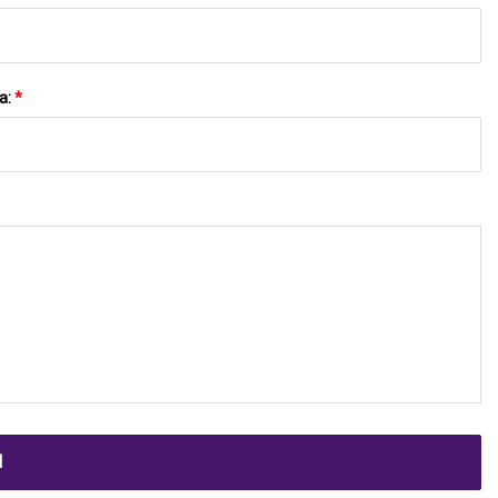
a:
*
N